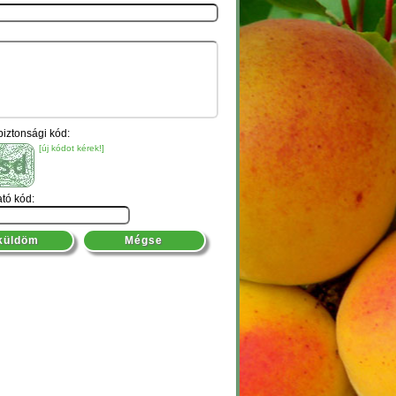
biztonsági kód:
[új kódot kérek!]
ató kód: