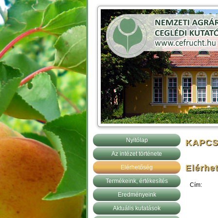
Nyitólap
KAPCS
Az intézet története
Elérhe
Elérhetőség
Termékeink, értékesítés
Cím:
Eredményeink
Aktuális kutatások