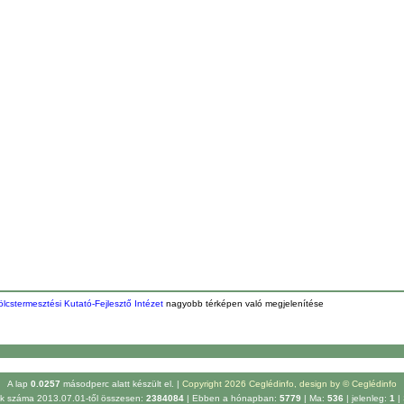
cstermesztési Kutató-Fejlesztő Intézet
nagyobb térképen való megjelenítése
A lap
0.0257
másodperc alatt készült el. |
Copyright 2026 Ceglédinfo, design by © Ceglédinfo
tók száma 2013.07.01-től összesen:
2384084
| Ebben a hónapban:
5779
| Ma:
536
| jelenleg:
1
|