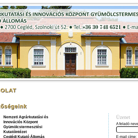
OLAT
tőségeink
Üzenet
Nemzeti Agrárkutatási és
Innovációs Központ
A feladó nev
Gyümölcstermesztési
Kutatóintézet
Ceglédi Kutató Állomás
E-mail címe: