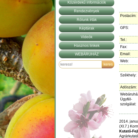
Közérdekű információk
Rendezvények
Postacím:
Rólunk írták
GPS:
Képtárak
Videók
Tel.:
Hasznos linkek
Fax:
Email:
WEBÁRUHÁZ
Web:
Székhely:
Adószám:
Webáruhá
Ügyfél-
szolgálat:
2014. janu
(XI.7.) Ko
Kutató-Fej
Agrárkutatá