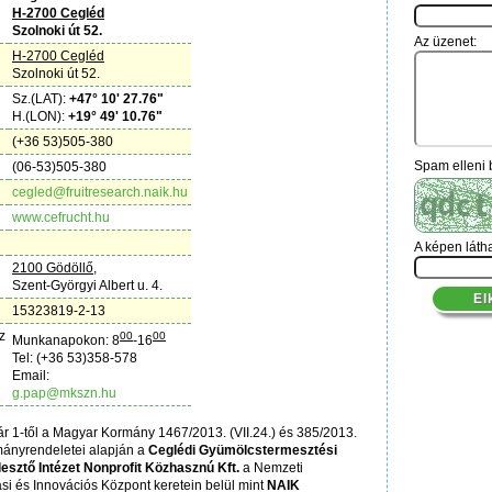
H-2700 Cegléd
Szolnoki út 52.
Az üzenet:
H-2700 Cegléd
Szolnoki út 52.
Sz.(LAT):
+47° 10' 27.76"
H.(LON):
+19° 49' 10.76"
(+36 53)505-380
Spam elleni 
(06-53)505-380
cegled@fruitresearch.naik.hu
www.cefrucht.hu
A képen láth
2100 Gödöllő,
Szent-Györgyi Albert u. 4.
15323819-2-13
z
00
00
Munkanapokon: 8
-16
Tel:
(+36 53)358-578
Email:
g.pap@mkszn.hu
ár 1-től a Magyar Kormány 1467/2013. (VII.24.) és 385/2013.
rmányrendeletei alapján a
Ceglédi Gyümölcstermesztési
lesztő Intézet Nonprofit Közhasznú Kft.
a Nemzeti
si és Innovációs Központ keretein belül mint
NAIK