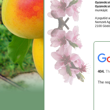
Gyümölcst
Gyümölcst
munkáját.
A jogutód a
Nemzeti Ag
2100 Gödöll