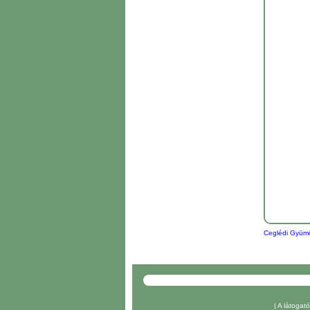
Ceglédi Gyümöl
| A látoga