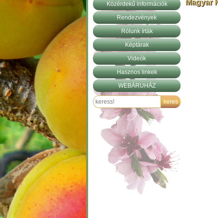
Magyar K
Közérdekű információk
Rendezvények
Rólunk írták
Képtárak
Videók
Hasznos linkek
WEBÁRUHÁZ