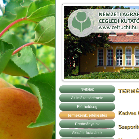
Nyitólap
TERMÉ
Az intézet története
Elérhetőség
Kedves 
Termékeink, értékesítés
Eredményeink
Szaporít
Aktuális kutatások