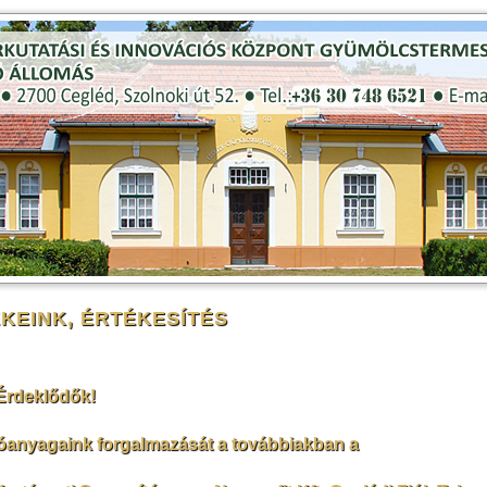
KEINK, ÉRTÉKESÍTÉS
Érdeklődők!
óanyagaink forgalmazását a továbbiakban a